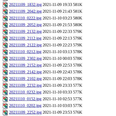
20211109_1832.jpg
2021-11-09 19:33
581K
20211109_2042.jpg
2021-11-09 21:43
581K
20211110_0222.jpg
2021-11-10 03:23
580K
20211109_2052.jpg
2021-11-09 21:53
580K
20211109_2132.jpg
2021-11-09 22:33
579K
20211109_2112.jpg
2021-11-09 22:13
579K
20211109_2122.jpg
2021-11-09 22:23
579K
20211110_0212.jpg
2021-11-10 03:13
578K
20211109_2302.jpg
2021-11-10 00:03
578K
20211109_2152.jpg
2021-11-09 22:53
578K
20211109_2142.jpg
2021-11-09 22:43
578K
20211109_2102.jpg
2021-11-09 22:03
578K
20211109_2232.jpg
2021-11-09 23:33
577K
20211110_0232.jpg
2021-11-10 03:33
577K
20211110_0152.jpg
2021-11-10 02:53
577K
20211110_0202.jpg
2021-11-10 03:03
577K
20211109_2252.jpg
2021-11-09 23:53
576K