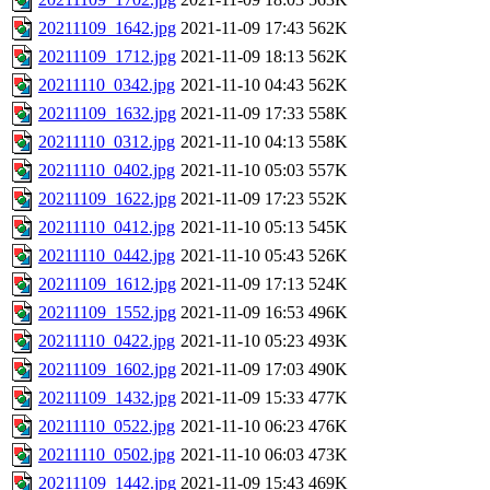
20211109_1642.jpg
2021-11-09 17:43
562K
20211109_1712.jpg
2021-11-09 18:13
562K
20211110_0342.jpg
2021-11-10 04:43
562K
20211109_1632.jpg
2021-11-09 17:33
558K
20211110_0312.jpg
2021-11-10 04:13
558K
20211110_0402.jpg
2021-11-10 05:03
557K
20211109_1622.jpg
2021-11-09 17:23
552K
20211110_0412.jpg
2021-11-10 05:13
545K
20211110_0442.jpg
2021-11-10 05:43
526K
20211109_1612.jpg
2021-11-09 17:13
524K
20211109_1552.jpg
2021-11-09 16:53
496K
20211110_0422.jpg
2021-11-10 05:23
493K
20211109_1602.jpg
2021-11-09 17:03
490K
20211109_1432.jpg
2021-11-09 15:33
477K
20211110_0522.jpg
2021-11-10 06:23
476K
20211110_0502.jpg
2021-11-10 06:03
473K
20211109_1442.jpg
2021-11-09 15:43
469K