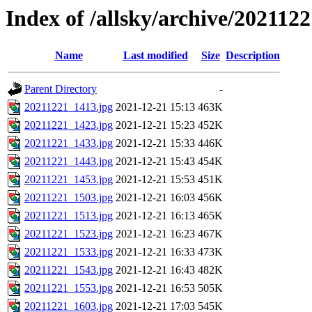
Index of /allsky/archive/202112
Name
Last modified
Size
Description
Parent Directory
-
20211221_1413.jpg
2021-12-21 15:13
463K
20211221_1423.jpg
2021-12-21 15:23
452K
20211221_1433.jpg
2021-12-21 15:33
446K
20211221_1443.jpg
2021-12-21 15:43
454K
20211221_1453.jpg
2021-12-21 15:53
451K
20211221_1503.jpg
2021-12-21 16:03
456K
20211221_1513.jpg
2021-12-21 16:13
465K
20211221_1523.jpg
2021-12-21 16:23
467K
20211221_1533.jpg
2021-12-21 16:33
473K
20211221_1543.jpg
2021-12-21 16:43
482K
20211221_1553.jpg
2021-12-21 16:53
505K
20211221_1603.jpg
2021-12-21 17:03
545K