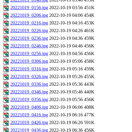
20221019_0156.jpg
2022-10-19 03:56
451K
20221019_0206.jpg
2022-10-19 04:06
454K
20221019_0216.jpg
2022-10-19 04:16
453K
20221019_0226.jpg
2022-10-19 04:26
461K
20221019_0236.jpg
2022-10-19 04:36
459K
20221019_0246.jpg
2022-10-19 04:46
456K
20221019_0256.jpg
2022-10-19 04:56
456K
20221019_0306.jpg
2022-10-19 05:06
458K
20221019_0316.jpg
2022-10-19 05:16
459K
20221019_0326.jpg
2022-10-19 05:26
455K
20221019_0336.jpg
2022-10-19 05:36
443K
20221019_0346.jpg
2022-10-19 05:46
440K
20221019_0356.jpg
2022-10-19 05:56
456K
20221019_0406.jpg
2022-10-19 06:06
408K
20221019_0416.jpg
2022-10-19 06:16
477K
20221019_0426.jpg
2022-10-19 06:26
591K
20221019_0436.jpg
2022-10-19 06:36
456K