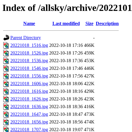
Index of /allsky/archive/202210
Name
Last modified
Size
Description
Parent Directory
-
20221018_1516.jpg
2022-10-18 17:16
466K
20221018_1526.jpg
2022-10-18 17:26
459K
20221018_1536.jpg
2022-10-18 17:36
453K
20221018_1546.jpg
2022-10-18 17:46
446K
20221018_1556.jpg
2022-10-18 17:56
427K
20221018_1606.jpg
2022-10-18 18:06
422K
20221018_1616.jpg
2022-10-18 18:16
429K
20221018_1626.jpg
2022-10-18 18:26
423K
20221018_1636.jpg
2022-10-18 18:36
416K
20221018_1647.jpg
2022-10-18 18:47
473K
20221018_1656.jpg
2022-10-18 18:56
474K
20221018_1707.jpg
2022-10-18 19:07
471K