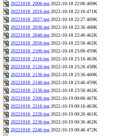
20221018_2006.jpg
2022-10-18 22:06
469K
20221018_2016.jpg
2022-10-18 22:16
471K
20221018_2027.jpg
2022-10-18 22:27
469K
20221018_2036.jpg
2022-10-18 22:36
468K
20221018_2046.jpg
2022-10-18 22:46
462K
20221018_2056.jpg
2022-10-18 22:56
462K
20221018_2106.jpg
2022-10-18 23:06
459K
20221018_2116.jpg
2022-10-18 23:16
463K
20221018_2126.jpg
2022-10-18 23:26
458K
20221018_2136.jpg
2022-10-18 23:36
460K
20221018_2146.jpg
2022-10-18 23:46
459K
20221018_2156.jpg
2022-10-18 23:56
462K
20221018_2206.jpg
2022-10-19 00:06
467K
20221018_2216.jpg
2022-10-19 00:16
463K
20221018_2226.jpg
2022-10-19 00:26
461K
20221018_2236.jpg
2022-10-19 00:36
462K
20221018_2246.jpg
2022-10-19 00:46
472K