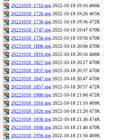
20221018_1716.jpg
2022-10-18 19:16
466K
20221018_1726.jpg
2022-10-18 19:26
465K
20221018_1736.jpg
2022-10-18 19:36
472K
20221018_1747.jpg
2022-10-18 19:47
470K
20221018_1756.jpg
2022-10-18 19:56
470K
20221018_1806.jpg
2022-10-18 20:06
470K
20221018_1816.jpg
2022-10-18 20:16
468K
20221018_1827.jpg
2022-10-18 20:27
470K
20221018_1837.jpg
2022-10-18 20:37
470K
20221018_1847.jpg
2022-10-18 20:47
470K
20221018_1857.jpg
2022-10-18 20:57
472K
20221018_1906.jpg
2022-10-18 21:06
472K
20221018_1916.jpg
2022-10-18 21:16
469K
20221018_1926.jpg
2022-10-18 21:26
473K
20221018_1936.jpg
2022-10-18 21:36
474K
20221018_1946.jpg
2022-10-18 21:46
470K
20221018_1956.jpg
2022-10-18 21:56
469K