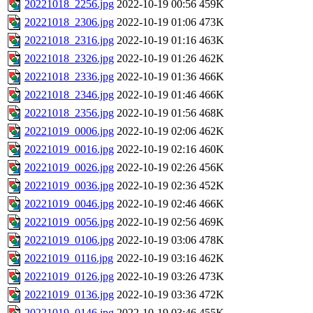
20221018_2256.jpg
2022-10-19 00:56
459K
20221018_2306.jpg
2022-10-19 01:06
473K
20221018_2316.jpg
2022-10-19 01:16
463K
20221018_2326.jpg
2022-10-19 01:26
462K
20221018_2336.jpg
2022-10-19 01:36
466K
20221018_2346.jpg
2022-10-19 01:46
466K
20221018_2356.jpg
2022-10-19 01:56
468K
20221019_0006.jpg
2022-10-19 02:06
462K
20221019_0016.jpg
2022-10-19 02:16
460K
20221019_0026.jpg
2022-10-19 02:26
456K
20221019_0036.jpg
2022-10-19 02:36
452K
20221019_0046.jpg
2022-10-19 02:46
466K
20221019_0056.jpg
2022-10-19 02:56
469K
20221019_0106.jpg
2022-10-19 03:06
478K
20221019_0116.jpg
2022-10-19 03:16
462K
20221019_0126.jpg
2022-10-19 03:26
473K
20221019_0136.jpg
2022-10-19 03:36
472K
20221019_0146.jpg
2022-10-19 03:46
455K