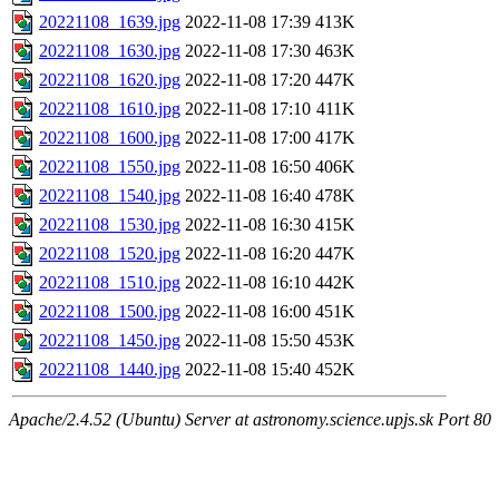
20221108_1639.jpg
2022-11-08 17:39
413K
20221108_1630.jpg
2022-11-08 17:30
463K
20221108_1620.jpg
2022-11-08 17:20
447K
20221108_1610.jpg
2022-11-08 17:10
411K
20221108_1600.jpg
2022-11-08 17:00
417K
20221108_1550.jpg
2022-11-08 16:50
406K
20221108_1540.jpg
2022-11-08 16:40
478K
20221108_1530.jpg
2022-11-08 16:30
415K
20221108_1520.jpg
2022-11-08 16:20
447K
20221108_1510.jpg
2022-11-08 16:10
442K
20221108_1500.jpg
2022-11-08 16:00
451K
20221108_1450.jpg
2022-11-08 15:50
453K
20221108_1440.jpg
2022-11-08 15:40
452K
Apache/2.4.52 (Ubuntu) Server at astronomy.science.upjs.sk Port 80