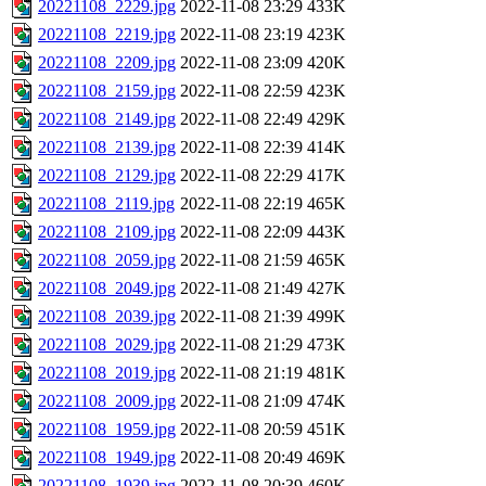
20221108_2229.jpg
2022-11-08 23:29
433K
20221108_2219.jpg
2022-11-08 23:19
423K
20221108_2209.jpg
2022-11-08 23:09
420K
20221108_2159.jpg
2022-11-08 22:59
423K
20221108_2149.jpg
2022-11-08 22:49
429K
20221108_2139.jpg
2022-11-08 22:39
414K
20221108_2129.jpg
2022-11-08 22:29
417K
20221108_2119.jpg
2022-11-08 22:19
465K
20221108_2109.jpg
2022-11-08 22:09
443K
20221108_2059.jpg
2022-11-08 21:59
465K
20221108_2049.jpg
2022-11-08 21:49
427K
20221108_2039.jpg
2022-11-08 21:39
499K
20221108_2029.jpg
2022-11-08 21:29
473K
20221108_2019.jpg
2022-11-08 21:19
481K
20221108_2009.jpg
2022-11-08 21:09
474K
20221108_1959.jpg
2022-11-08 20:59
451K
20221108_1949.jpg
2022-11-08 20:49
469K
20221108_1939.jpg
2022-11-08 20:39
460K