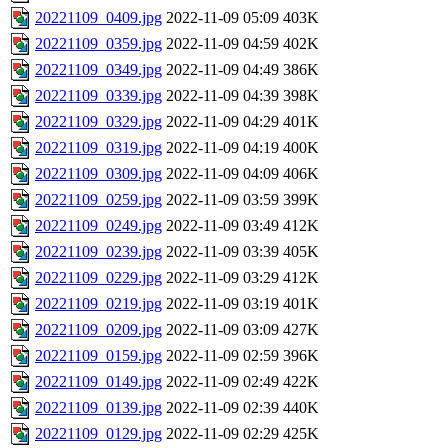
20221109_0409.jpg
2022-11-09 05:09
403K
20221109_0359.jpg
2022-11-09 04:59
402K
20221109_0349.jpg
2022-11-09 04:49
386K
20221109_0339.jpg
2022-11-09 04:39
398K
20221109_0329.jpg
2022-11-09 04:29
401K
20221109_0319.jpg
2022-11-09 04:19
400K
20221109_0309.jpg
2022-11-09 04:09
406K
20221109_0259.jpg
2022-11-09 03:59
399K
20221109_0249.jpg
2022-11-09 03:49
412K
20221109_0239.jpg
2022-11-09 03:39
405K
20221109_0229.jpg
2022-11-09 03:29
412K
20221109_0219.jpg
2022-11-09 03:19
401K
20221109_0209.jpg
2022-11-09 03:09
427K
20221109_0159.jpg
2022-11-09 02:59
396K
20221109_0149.jpg
2022-11-09 02:49
422K
20221109_0139.jpg
2022-11-09 02:39
440K
20221109_0129.jpg
2022-11-09 02:29
425K