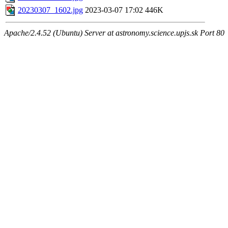
20230307_1602.jpg
2023-03-07 17:02
446K
Apache/2.4.52 (Ubuntu) Server at astronomy.science.upjs.sk Port 80