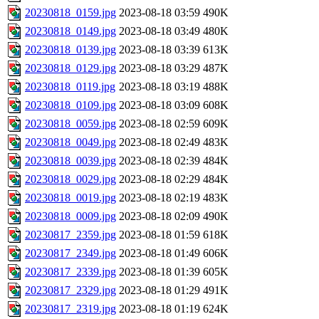
20230818_0159.jpg
2023-08-18 03:59
490K
20230818_0149.jpg
2023-08-18 03:49
480K
20230818_0139.jpg
2023-08-18 03:39
613K
20230818_0129.jpg
2023-08-18 03:29
487K
20230818_0119.jpg
2023-08-18 03:19
488K
20230818_0109.jpg
2023-08-18 03:09
608K
20230818_0059.jpg
2023-08-18 02:59
609K
20230818_0049.jpg
2023-08-18 02:49
483K
20230818_0039.jpg
2023-08-18 02:39
484K
20230818_0029.jpg
2023-08-18 02:29
484K
20230818_0019.jpg
2023-08-18 02:19
483K
20230818_0009.jpg
2023-08-18 02:09
490K
20230817_2359.jpg
2023-08-18 01:59
618K
20230817_2349.jpg
2023-08-18 01:49
606K
20230817_2339.jpg
2023-08-18 01:39
605K
20230817_2329.jpg
2023-08-18 01:29
491K
20230817_2319.jpg
2023-08-18 01:19
624K